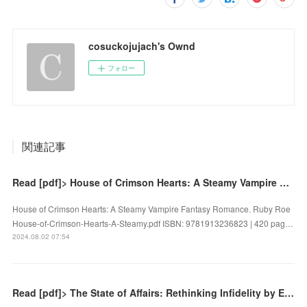
cosuckojujach's Ownd
フォロー
関連記事
Read [pdf]> House of Crimson Hearts: A Steamy Vampire Fantasy Romance by Ruby Roe
House of Crimson Hearts: A Steamy Vampire Fantasy Romance. Ruby Roe
House-of-Crimson-Hearts-A-Steamy.pdf ISBN: 9781913236823 | 420 pag…
2024.08.02 07:54
Read [pdf]> The State of Affairs: Rethinking Infidelity by Esther Perel