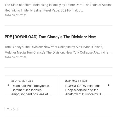
The State of Affairs: Rethinking Infidelity by Esther Perel The State of Affairs:
Rethinking Infidelity Esther Perel Page: 352 Format: p...
2024.08.02 07:53
PDF [DOWNLOAD] Tom Clancy's The Division: New
Tom Clancy's The Division: New York Collapse by Alex Irvine, Ubisoft,
Melcher Media Tom Clancy's The Division: New York Collapse Alex Irvine…
2024.08.02 07:52
2024.07.22 12:08
2024.07.21 11:08
Download Pdf Lobbytomie -
DOWNLOADS Inflamed:
Comment les lobbies
Deep Medicine and the
empoisonnent nos vies et…
Anatomy of Injustice by R…
0
コメント